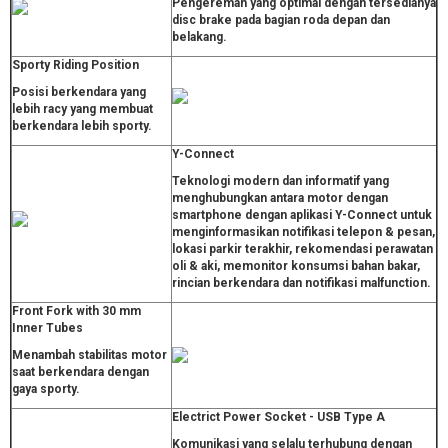
Pengereman yang optimal dengan tersedianya
disc brake pada bagian roda depan dan
belakang.
Sporty Riding Position
Posisi berkendara yang
lebih racy yang membuat
berkendara lebih sporty.
Y-Connect
Teknologi modern dan informatif yang
menghubungkan antara motor dengan
smartphone dengan aplikasi Y-Connect untuk
menginformasikan notifikasi telepon & pesan,
lokasi parkir terakhir, rekomendasi perawatan
oli & aki, memonitor konsumsi bahan bakar,
rincian berkendara dan notifikasi malfunction.
Front Fork with 30 mm
Inner Tubes
Menambah stabilitas motor
saat berkendara dengan
gaya sporty.
Electrict Power Socket - USB Type A
Komunikasi yang selalu terhubung dengan