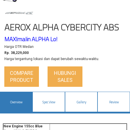
AEROX ALPHA CYBERCITY ABS
MAXImalin ALPHA Lo!
Harga OTR Medan
Rp. 38,229,000
Harga tergantung lokasi dan dapat berubah sewaktu-waktu.
COMPARE
HUBUNGI
PRODUCT
SALES
Overview
Spec View
Gallery
Review
New Engine 155cc Blue