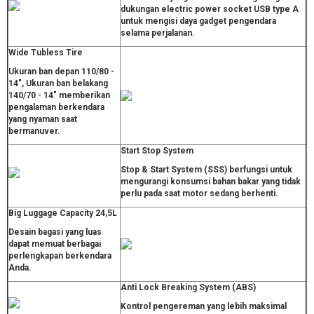
dukungan electric power socket USB type A
untuk mengisi daya gadget pengendara
selama perjalanan.
Wide Tubless Tire
Ukuran ban depan 110/80 -
14", Ukuran ban belakang
140/70 - 14" memberikan
pengalaman berkendara
yang nyaman saat
bermanuver.
Start Stop System
Stop & Start System (SSS) berfungsi untuk
mengurangi konsumsi bahan bakar yang tidak
perlu pada saat motor sedang berhenti.
Big Luggage Capacity 24,5L
Desain bagasi yang luas
dapat memuat berbagai
perlengkapan berkendara
Anda.
Anti Lock Breaking System (ABS)
Kontrol pengereman yang lebih maksimal