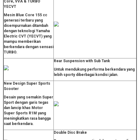
Core, VVA & TURBO
YECVT
Mesin Blue Core 155 cc
generasi terbaru yang
disempurnakan ditambah
dengan teknologi Yamaha
Electric CVT (YECVT) yang
mampu memberikan
berkendara dengan sensasi
TURBO.
Rear Suspension with Sub Tank
Untuk mendukung performa berkendara yang
lebih sporty diberbagai kondisi jalan.
New Design Super Sports
Scooter
Desain yang semakin Super
Sport dengan garis tegas
dan lancip khas Motor
Super Sports R1M yang
meningkatkan rasa bangga
saat berkendara.
Double Disc Brake