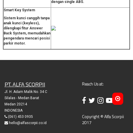
dengan single ABS.
Smart Key System
Sistem kunci canggih tanpa
anak kunci (keyless),
dilengkapi fitur Answer
Back System, memudahkan
pengendara mencari posisi
parkir motor.
PT. ALFA SCORPII
Reach Us at:
Jl. H .Adam Malik No. 34 C
Silalas - Medan Barat
Medan 20214
INDONESIA
Copyright © Alfa Scorpii
(061) 453 0935
2017
hello@alfascorpii.co.id