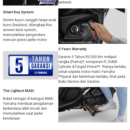
berhenti.
Smart Key System
Sistem kunci canggih tanpa anak
kunci (keyless), dilengkapi fitur
answer back system,
memudahkan pengendara
mencari posisi parkir motor.
5 Years Warranty
Garansi 5 Tahun/50.000 Km meliputi
rangka (Frame)*, komponen FI, DiASil
Cylinder & Forged Piston**. *Hanya berlaku
untuk sepeda motor matic Yamaha.
**Syarat dan ketentuan berlaku, lihat pada
Buku Service dan Garansi.
The Lightest MAXi
Bobot teringan di kategori MAXi
Yamaha membuat pengalaman
berkendara lebih lincah dan
memudahkan saat parkir
kendaraan.