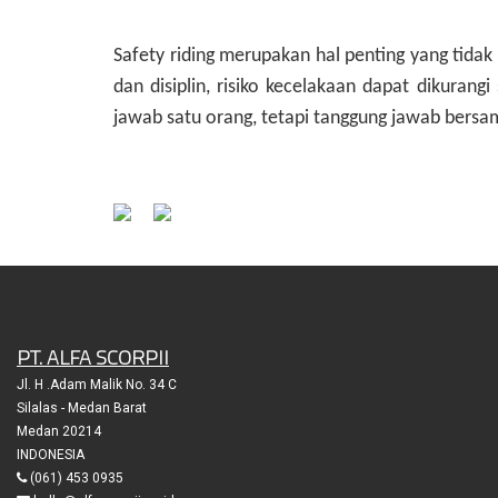
Safety riding merupakan hal penting yang tid
dan disiplin, risiko kecelakaan dapat dikuran
jawab satu orang, tetapi tanggung jawab bersa
PT. ALFA SCORPII
Jl. H .Adam Malik No. 34 C
Silalas - Medan Barat
Medan 20214
INDONESIA
(061) 453 0935